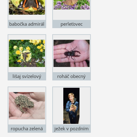
babočka admirál
perleťovec
stříbropásek
samička formy
valesina
lišaj svízelový
roháč obecný
ropucha zelená
ježek v pozdním
podzimu