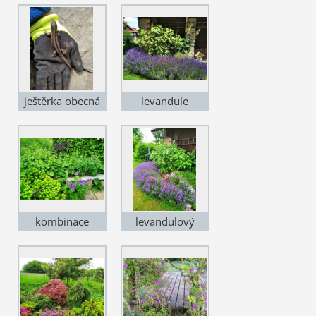
zachráněný ze
silnice
ještěrka obecná
levandule
'Imperial Gem'
kombinace
levandulový
kontryhelů,
záhon
pryšců a kakostu