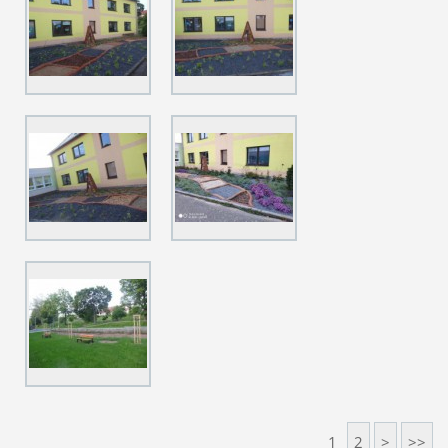
1
2
>
>>