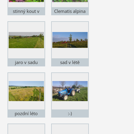
stinný kout v
Clematis alpina
zahradě
jaro v sadu
sad v létě
pozdní léto
:-)