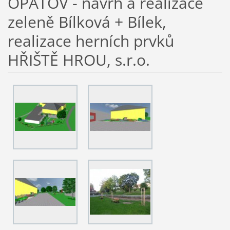
OPATOV - návrh a realizace
zeleně Bílková + Bílek,
realizace herních prvků
HŘIŠTĚ HROU, s.r.o.