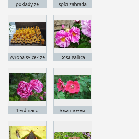
poklady ze
spící zahrada
zahrádky
výroba svíček ze
Rosa gallica
včelího vosku
Versicolor
'Ferdinand
Rosa moyesii
Pichard'