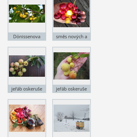
Dönissenova
směs nových a
krajových odrůd
jeřáb oskeruše
jeřáb oskeruše
'Miluška'
'Dan'