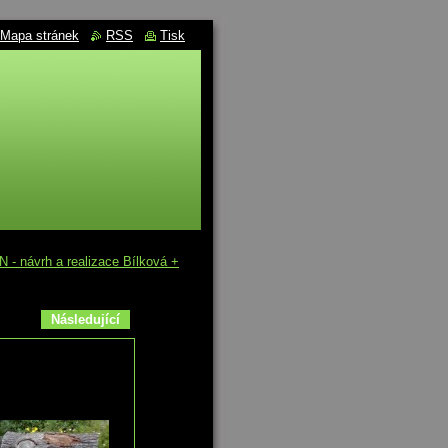
Mapa stránek
RSS
Tisk
 návrh a realizace Bílková +
Následující