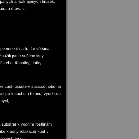
upaných a rozkrájených hrušek,
ůra a šťáva z...
pomenout na to, že většina
oužili jsme sušené listy
ského, třapatky, lístky...
ové části usušte v sušičce nebo na
ladujte v suchu a temnu, vydrží do
mysl,...
a substrát k vodním rostlinám
 také krásný relaxační kout v
ňových fošen....