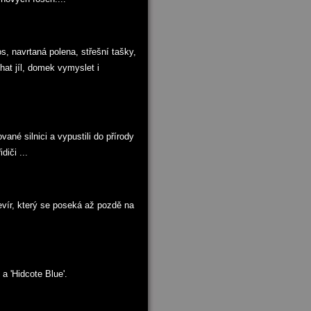
s, navrtaná polena, střešní tašky,
hat jíl, domek vymyslet i
vané silnici a vypustili do přírody
diči ...
evír, který se poseká až pozdě na
a 'Hidcote Blue'.