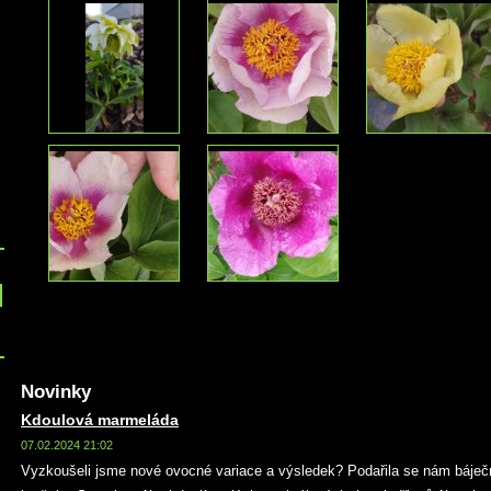
Novinky
Kdoulová marmeláda
07.02.2024 21:02
Vyzkoušeli jsme nové ovocné variace a výsledek? Podařila se nám báječ