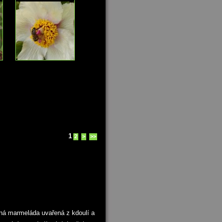
1
2
>
>>
ná marmeláda uvařená z kdoulí a