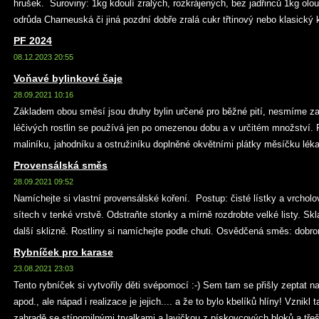
hrušek. Suroviny: 1kg kdoulí zralých, rozkrájených, bez jadřinců 1kg olo
odrůda Charneuská či jiná pozdní dobře zralá cukr třtinový nebo klasický k
PF 2024
08.12.2023 20:55
Voňavé bylinkové čaje
28.09.2021 10:16
Základem obou směsí jsou druhy bylin určené pro běžné pití, nesmíme za
léčivých rostlin se používá jen po omezenou dobu a v určitém množství. P
maliníku, jahodníku a ostružiníku doplněné okvětními plátky měsíčku lékař
Provensálská směs
28.09.2021 09:52
Namíchejte si vlastní provensálské koření. Postup: čisté lístky a vrchol
sítech v tenké vrstvě. Odstraňte stonky a mírně rozdrobte velké listy. Sk
další sklizně. Rostliny si namíchejte podle chuti. Osvědčená směs: dobro
Rybníček pro karase
23.08.2021 23:03
Tento rybníček si vytvořily děti svépomocí :-) Sem tam se přišly zeptat n
apod., ale nápad i realizace je jejich.... a že to bylo kbelíků hlíny! Vznikl
zahradě se stínomilnými trvalkami a lavičkou z pískovcových bloků a třeš