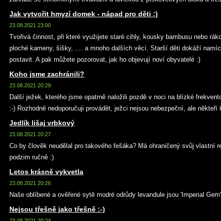
Jak vytvořit hmyzí domek - nápad pro děti :)
23.08.2021 23:00
Tvořivá činnost, při které využijete staré cihly, kousky bambusu nebo ráko
ploché kameny, šišky, .... a mnoho dalších věcí. Starší děti dokáží namíc
postavit. A pak můžete pozorovat, jak ho objevují noví obyvatelé :)
Koho jsme zachránili?
23.08.2021 20:29
Další ježek, kterého jsme opatrně naložili pozdě v noci na blízké frekvento
:-) Rozhodně nedoporučuji provádět, ježci nejsou nebezpeční, ale někteří ři
Jedlík lišaj vrbkový
23.08.2021 20:27
Co by člověk neudělal pro takového fešáka? Má ohraničený svůj vlastní r
podzim ručně :)
Letos krásně vykvetla
23.08.2021 20:26
Naše oblíbené a ověřené sytě modré odrůdy levandule jsou 'Imperial Gem' 
Nejsou třešně jako třešně :-)
23.08.2021 20:24