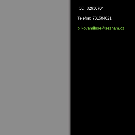
IČO: 02936704
Telefon: 731584821
bilkovam
iluse@se
znam.cz