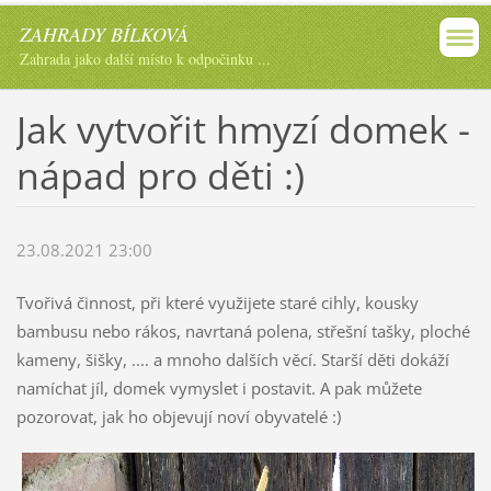
ZAHRADY BÍLKOVÁ
Zahrada jako další místo k odpočinku ...
Jak vytvořit hmyzí domek -
nápad pro děti :)
23.08.2021 23:00
Tvořivá činnost, při které využijete staré cihly, kousky
bambusu nebo rákos, navrtaná polena, střešní tašky, ploché
kameny, šišky, .... a mnoho dalších věcí. Starší děti dokáží
namíchat jíl, domek vymyslet i postavit. A pak můžete
pozorovat, jak ho objevují noví obyvatelé :)