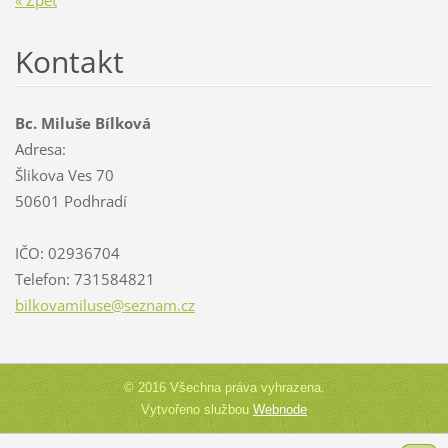
Kontakt
Bc. Miluše Bílková
Adresa:
Šlikova Ves 70
50601 Podhradí
IČO: 02936704
Telefon: 731584821
bilkovam
iluse@se
znam.cz
© 2016 Všechna práva vyhrazena.
Vytvořeno službou
Webnode