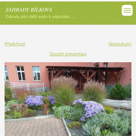
ZAHRADY BÍLKOVÁ
Zahrada jako další místo k odpočinku ...
Předchozí
Následující
Spustit prezentaci