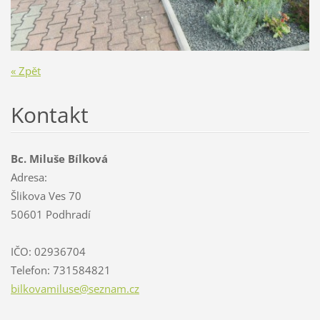
« Zpět
Kontakt
Bc. Miluše Bílková
Adresa:
Šlikova Ves 70
50601 Podhradí
IČO: 02936704
Telefon: 731584821
bilkovam
iluse@se
znam.cz