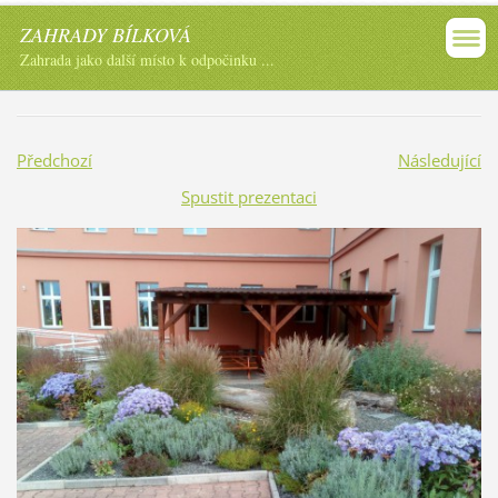
ZAHRADY BÍLKOVÁ
Zahrada jako další místo k odpočinku ...
Předchozí
Následující
Spustit prezentaci