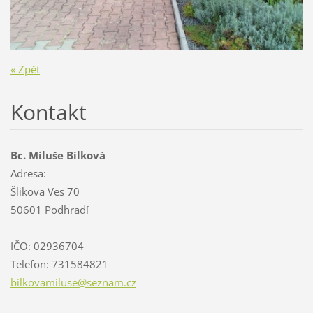
« Zpět
Kontakt
Bc. Miluše Bílková
Adresa:
Šlikova Ves 70
50601 Podhradí
IČO: 02936704
Telefon: 731584821
bilkovam
iluse@se
znam.cz