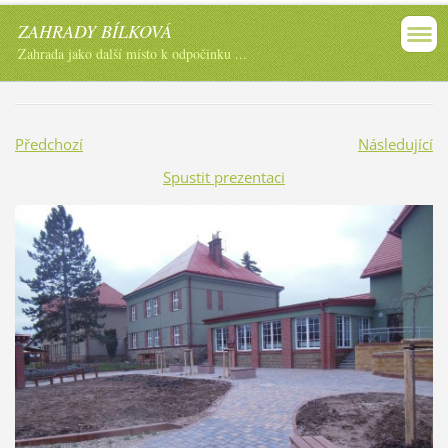
ZAHRADY BÍLKOVÁ
Zahrada jako další místo k odpočinku ...
Předchozí
Následující
Spustit prezentaci