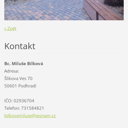
« Zpět
Kontakt
Bc. Miluše Bílková
Adresa:
Šlikova Ves 70
50601 Podhradí
IČO: 02936704
Telefon: 731584821
bilkovam
iluse@se
znam.cz