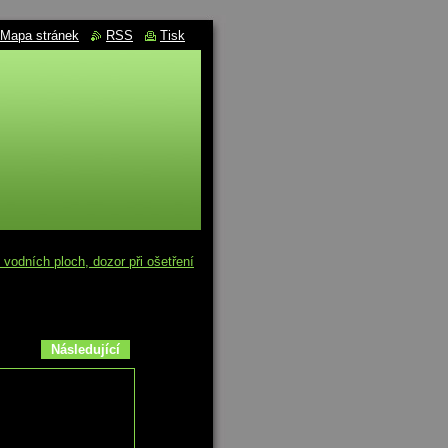
Mapa stránek
RSS
Tisk
vodních ploch, dozor při ošetření
Následující