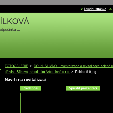
Úvodní stránka
ÍLKOVÁ
odpočinku ...
FOTOGALERIE
>
DOLNÍ SLIVNO - inventarizace a revitalizace zeleně u 
dřevin - Bílková, arboristika Arbo Linné s.r.o.
>
Pohled č.9.jpg
Návrh na revitalizaci
Předchozí
Spustit prezentaci