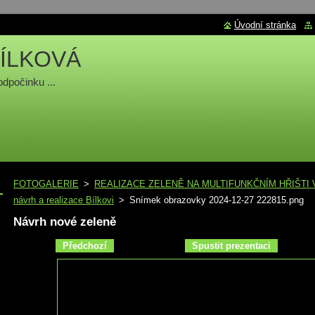
Úvodní stránka
ÍLKOVÁ
odpočinku ...
FOTOGALERIE
>
REALIZACE ZELENĚ NA MULTIFUNKČNÍM HŘIŠTI
návrh a realizace Bílkovi
>
Snímek obrazovky 2024-12-27 222815.png
Návrh nové zeleně
Předchozí
Spustit prezentaci