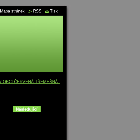
Mapa stránek
RSS
Tisk
 V OBCI ČERVENÁ TŘEMEŠNÁ -
Následující