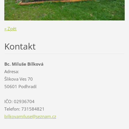
« Zpět
Kontakt
Bc. Miluše Bílková
Adresa:
Šlikova Ves 70
50601 Podhradí
IČO: 02936704
Telefon: 731584821
bilkovam
iluse@se
znam.cz