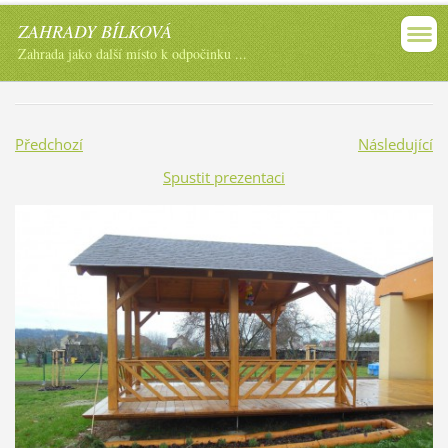
ZAHRADY BÍLKOVÁ
Zahrada jako další místo k odpočinku ...
Předchozí
Následující
Spustit prezentaci