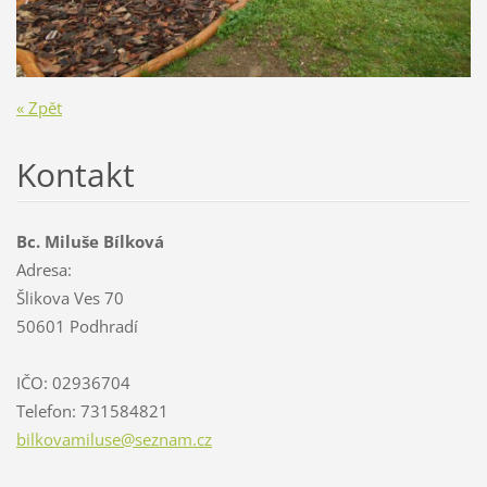
« Zpět
Kontakt
Bc. Miluše Bílková
Adresa:
Šlikova Ves 70
50601 Podhradí
IČO: 02936704
Telefon: 731584821
bilkovam
iluse@se
znam.cz