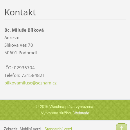
Kontakt
Bc. Miluše Bílková
Adresa:
Šlikova Ves 70
50601 Podhradí
IČO: 02936704
Telefon: 731584821
bilkovam
iluse@se
znam.cz
© 2016 Všechna práva vyhrazena.
Vytvořeno službou
Webnode
Zobrazit:
Mobilní verzi
|
Standardní verzi