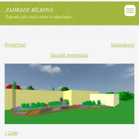
ZAHRADY BÍLKOVÁ
Zahrada jako další místo k odpočinku ...
Předchozí
Následující
Spustit prezentaci
« Zpět