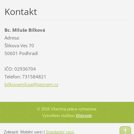
Kontakt
Bc. Miluše Bílková
Adresa:
Šlikova Ves 70
50601 Podhradí
IČO: 02936704
Telefon: 731584821
bilkovam
iluse@se
znam.cz
© 2016 Všechna práva vyhrazena.
Vytvořeno službou
Webnode
Zobrazit:
Mobilní verzi
|
Standardní verzi