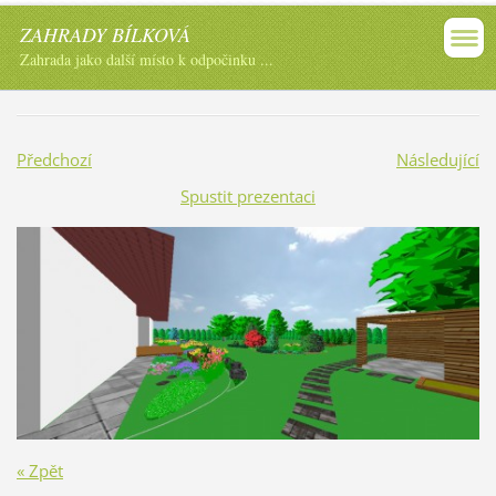
ZAHRADY BÍLKOVÁ
Zahrada jako další místo k odpočinku ...
Předchozí
Následující
Spustit prezentaci
« Zpět