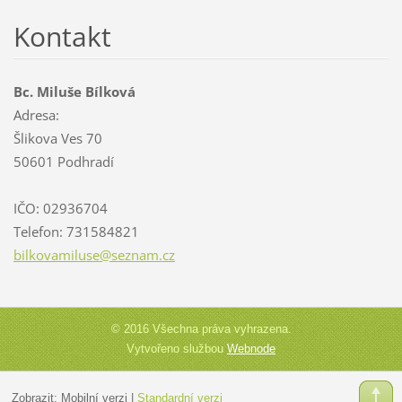
Kontakt
Bc. Miluše Bílková
Adresa:
Šlikova Ves 70
50601 Podhradí
IČO: 02936704
Telefon: 731584821
bilkovam
iluse@se
znam.cz
© 2016 Všechna práva vyhrazena.
Vytvořeno službou
Webnode
Zobrazit:
Mobilní verzi
|
Standardní verzi