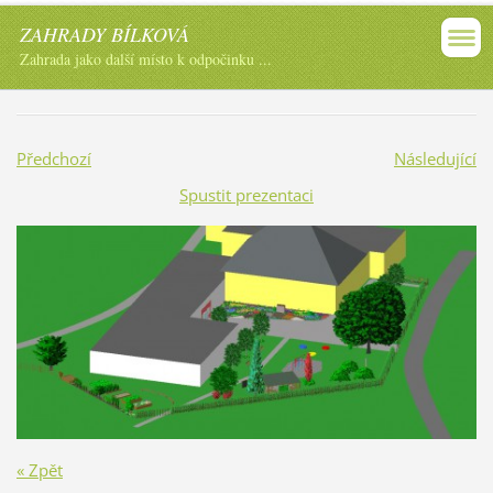
ZAHRADY BÍLKOVÁ
Zahrada jako další místo k odpočinku ...
Předchozí
Následující
Spustit prezentaci
« Zpět