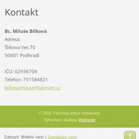
Kontakt
Bc. Miluše Bílková
Adresa:
Šlikova Ves 70
50601 Podhradí
IČO: 02936704
Telefon: 731584821
bilkovam
iluse@se
znam.cz
© 2016 Všechna práva vyhrazena.
Vytvořeno službou
Webnode
Zobrazit:
Mobilní verzi
|
Standardní verzi