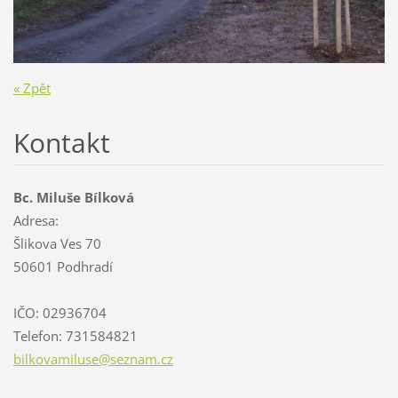
« Zpět
Kontakt
Bc. Miluše Bílková
Adresa:
Šlikova Ves 70
50601 Podhradí
IČO: 02936704
Telefon: 731584821
bilkovam
iluse@se
znam.cz