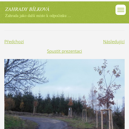
ZAHRADY BÍLKOVÁ
Zahrada jako další místo k odpočinku ...
Předchozí
Následující
Spustit prezentaci