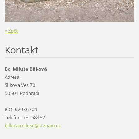
« Zpět
Kontakt
Bc. Miluše Bílková
Adresa:
Šlikova Ves 70
50601 Podhradí
IČO: 02936704
Telefon: 731584821
bilkovam
iluse@se
znam.cz