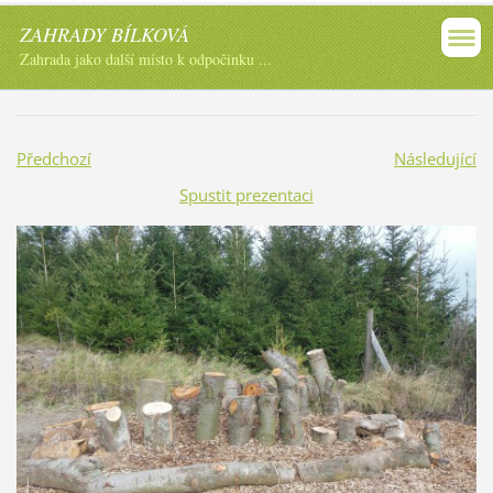
ZAHRADY BÍLKOVÁ
Zahrada jako další místo k odpočinku ...
Předchozí
Následující
Spustit prezentaci