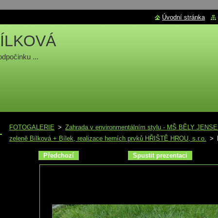
Úvodní stránka
ÍLKOVÁ
odpočinku ...
FOTOGALERIE
>
Zahrada v environmentálním stylu - MŠ BĚLY JENSE
zeleně Bílková + Bílek, realizace herních prvků HŘIŠTĚ HROU, s.r.o.
>
Předchozí
Spustit prezentaci