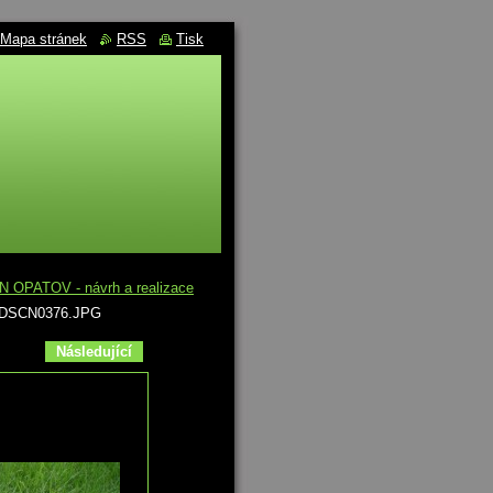
Mapa stránek
RSS
Tisk
N OPATOV - návrh a realizace
DSCN0376.JPG
Následující