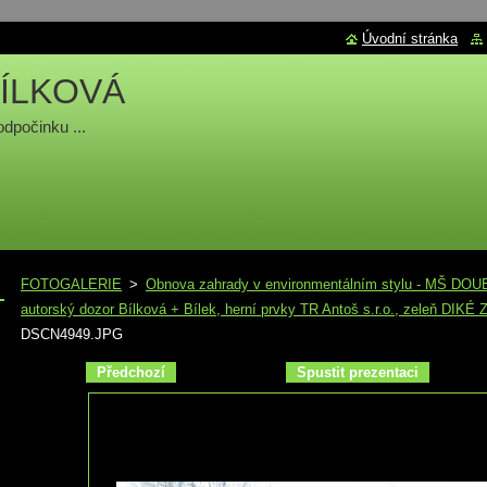
Úvodní stránka
ÍLKOVÁ
odpočinku ...
FOTOGALERIE
>
Obnova zahrady v environmentálním stylu - MŠ DO
autorský dozor Bílková + Bílek, herní prvky TR Antoš s.r.o., zeleň DIK
DSCN4949.JPG
Předchozí
Spustit prezentaci