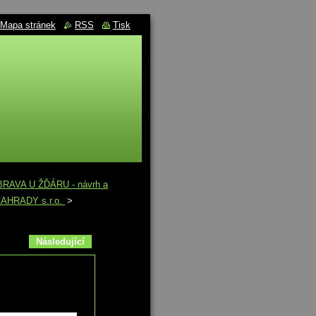
Mapa stránek
RSS
Tisk
UBRAVA U ŽĎÁRU - návrh a
É ZAHRADY s.r.o.
>
Následující