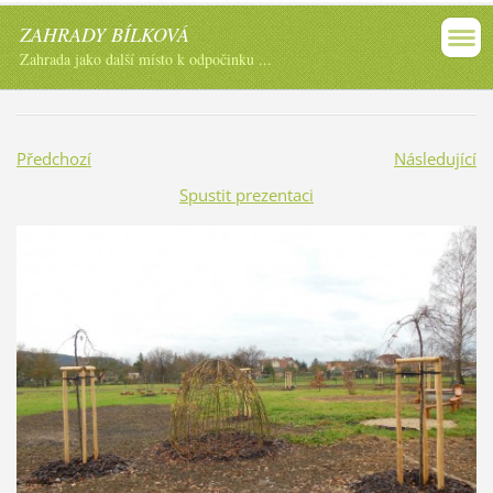
ZAHRADY BÍLKOVÁ
Zahrada jako další místo k odpočinku ...
Předchozí
Následující
Spustit prezentaci