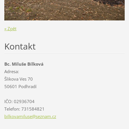
« Zpět
Kontakt
Bc. Miluše Bílková
Adresa:
Šlikova Ves 70
50601 Podhradí
IČO: 02936704
Telefon: 731584821
bilkovam
iluse@se
znam.cz