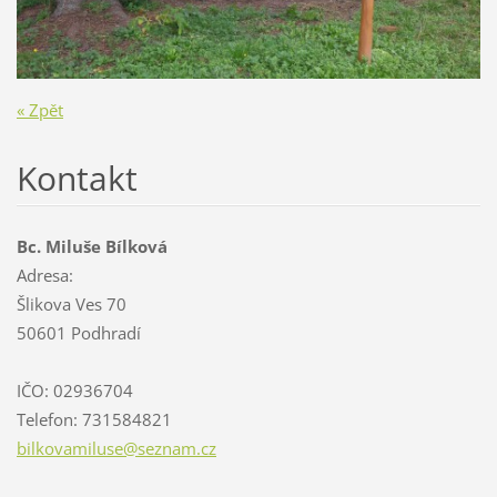
« Zpět
Kontakt
Bc. Miluše Bílková
Adresa:
Šlikova Ves 70
50601 Podhradí
IČO: 02936704
Telefon: 731584821
bilkovam
iluse@se
znam.cz