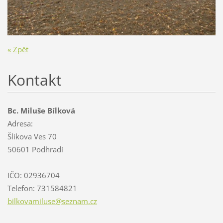
« Zpět
Kontakt
Bc. Miluše Bílková
Adresa:
Šlikova Ves 70
50601 Podhradí
IČO: 02936704
Telefon: 731584821
bilkovam
iluse@se
znam.cz