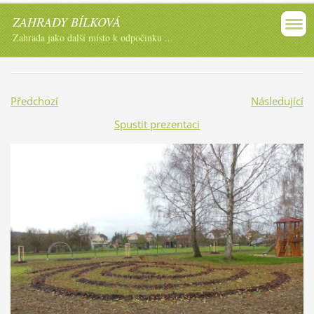
ZAHRADY BÍLKOVÁ
Zahrada jako další místo k odpočinku ...
Předchozí
Následující
Spustit prezentaci