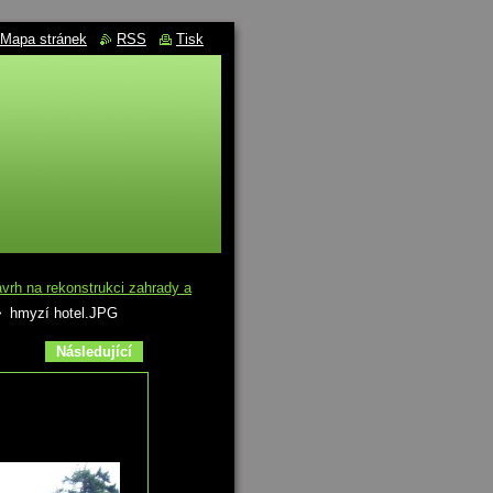
Mapa stránek
RSS
Tisk
rh na rekonstrukci zahrady a
>
hmyzí hotel.JPG
Následující