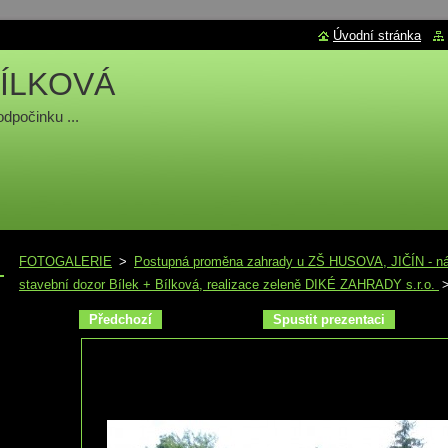
Úvodní stránka
ÍLKOVÁ
odpočinku ...
FOTOGALERIE
>
Postupná proměna zahrady u ZŠ HUSOVA, JIČÍN - náv
stavební dozor Bílek + Bílková, realizace zeleně DIKÉ ZAHRADY s.r.o.
Předchozí
Spustit prezentaci