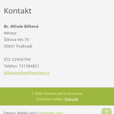
Kontakt
Bc. Miluše Bílková
Adresa:
Šlikova Ves 70
50601 Podhradí
IČO: 02936704
Telefon: 731584821
bilkovam
iluse@se
znam.cz
© 2016 Všechna práva vyhrazena.
Vytvořeno službou
Webnode
Zobrazit:
Mobilní verzi
|
Standardní verzi