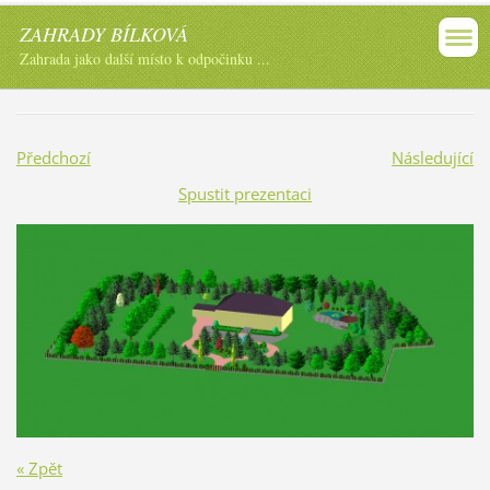
ZAHRADY BÍLKOVÁ
Zahrada jako další místo k odpočinku ...
Předchozí
Následující
Spustit prezentaci
« Zpět