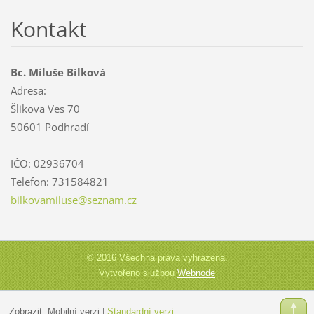
Kontakt
Bc. Miluše Bílková
Adresa:
Šlikova Ves 70
50601 Podhradí
IČO: 02936704
Telefon: 731584821
bilkovam
iluse@se
znam.cz
© 2016 Všechna práva vyhrazena.
Vytvořeno službou
Webnode
Zobrazit:
Mobilní verzi
|
Standardní verzi