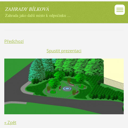
ZAHRADY BÍLKOVÁ
Zahrada jako další místo k odpočinku ...
Předchozí
Spustit prezentaci
« Zpět