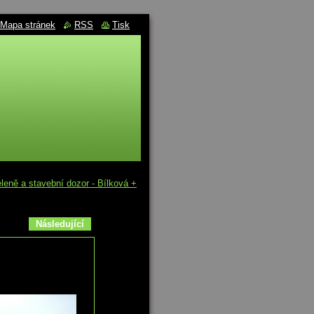
Mapa stránek
RSS
Tisk
eně a stavební dozor - Bílková +
Následující