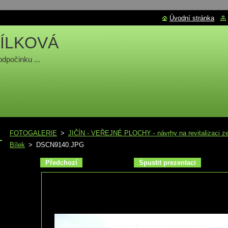
Úvodní stránka
ÍLKOVÁ
odpočinku ...
FOTOGALERIE
>
JIČÍN - VEŘEJNÉ PLOCHY - návrhy na revitalizaci zel
Bílek
>
DSCN9140.JPG
Předchozí
Spustit prezentaci