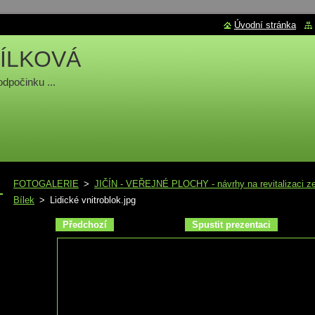
Úvodní stránka
ÍLKOVÁ
odpočinku ...
FOTOGALERIE
>
JIČÍN - VEŘEJNÉ PLOCHY - návrhy na revitalizaci zel
Bílek
>
Lidické vnitroblok.jpg
Předchozí
Spustit prezentaci