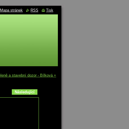
Mapa stránek
RSS
Tisk
eně a stavební dozor - Bílková +
Následující