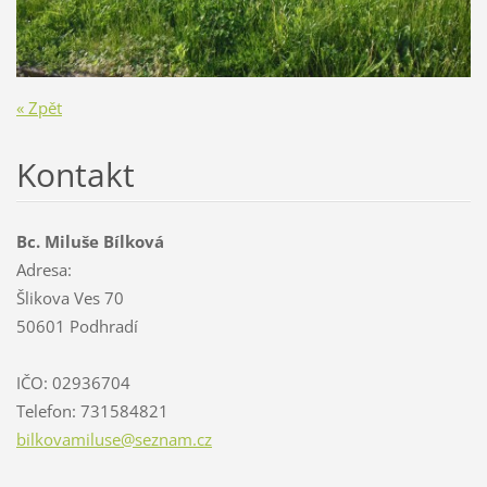
« Zpět
Kontakt
Bc. Miluše Bílková
Adresa:
Šlikova Ves 70
50601 Podhradí
IČO: 02936704
Telefon: 731584821
bilkovam
iluse@se
znam.cz