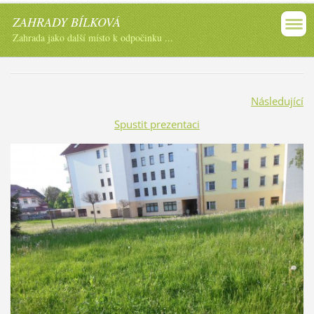
ZAHRADY BÍLKOVÁ
Zahrada jako další místo k odpočinku ...
Následující
Spustit prezentaci