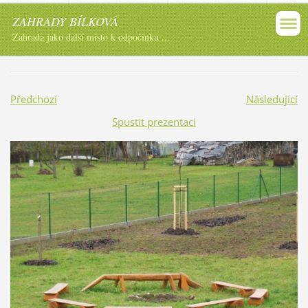
ZAHRADY BÍLKOVÁ
Zahrada jako další místo k odpočinku ...
Předchozí
Následující
Spustit prezentaci