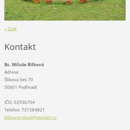
« Zpět
Kontakt
Bc. Miluše Bílková
Adresa:
Šlikova Ves 70
50601 Podhradí
IČO: 02936704
Telefon: 731584821
bilkovam
iluse@se
znam.cz