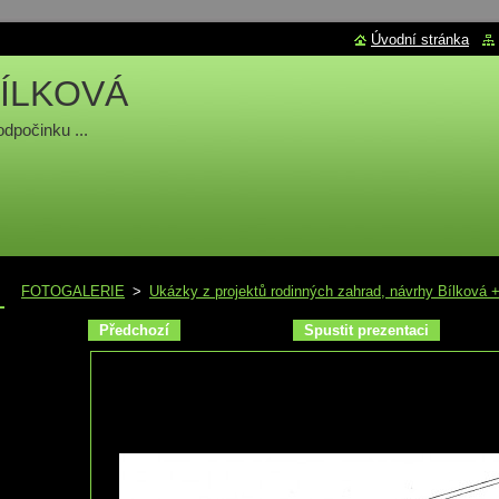
Úvodní stránka
ÍLKOVÁ
odpočinku ...
FOTOGALERIE
>
Ukázky z projektů rodinných zahrad, návrhy Bílková +
Předchozí
Spustit prezentaci