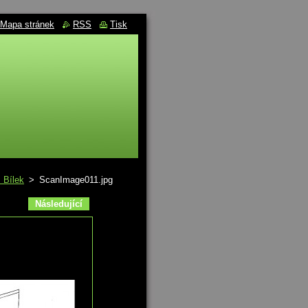
Mapa stránek
RSS
Tisk
 Bílek
>
ScanImage011.jpg
Následující