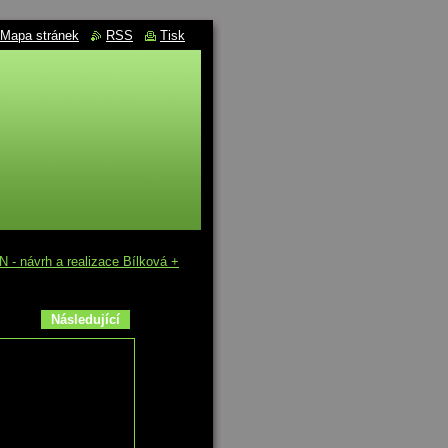
Mapa stránek
RSS
Tisk
 návrh a realizace Bílková +
Následující