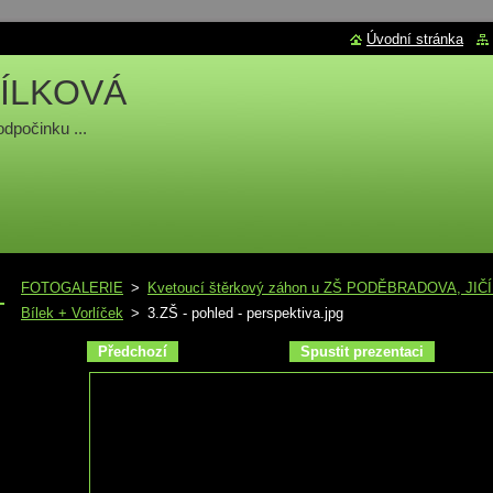
Úvodní stránka
ÍLKOVÁ
odpočinku ...
FOTOGALERIE
>
Kvetoucí štěrkový záhon u ZŠ PODĚBRADOVA, JIČÍN -
Bílek + Vorlíček
>
3.ZŠ - pohled - perspektiva.jpg
Předchozí
Spustit prezentaci