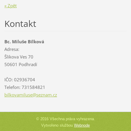
« Zpět
Kontakt
Bc. Miluše Bílková
Adresa:
Šlikova Ves 70
50601 Podhradí
IČO: 02936704
Telefon: 731584821
bilkovam
iluse@se
znam.cz
© 2016 Všechna práva vyhrazena.
Vytvořeno službou
Webnode