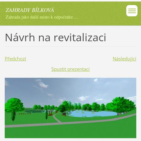
ZAHRADY BÍLKOVÁ
Zahrada jako další místo k odpočinku ...
Návrh na revitalizaci
Předchozí
Následující
Spustit prezentaci