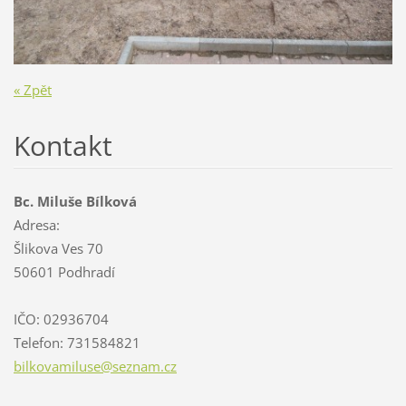
« Zpět
Kontakt
Bc. Miluše Bílková
Adresa:
Šlikova Ves 70
50601 Podhradí
IČO: 02936704
Telefon: 731584821
bilkovam
iluse@se
znam.cz