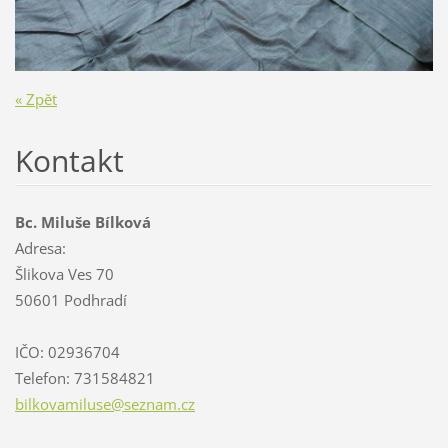
« Zpět
Kontakt
Bc. Miluše Bílková
Adresa:
Šlikova Ves 70
50601 Podhradí
IČO: 02936704
Telefon: 731584821
bilkovam
iluse@se
znam.cz