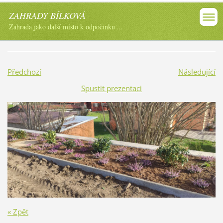
ZAHRADY BÍLKOVÁ
Zahrada jako další místo k odpočinku ...
Předchozí
Následující
Spustit prezentaci
« Zpět