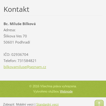
Kontakt
Bc. Miluše Bílková
Adresa:
Šlikova Ves 70
50601 Podhradí
IČO: 02936704
Telefon: 731584821
bilkovam
iluse@se
znam.cz
© 2016 Všechna práva vyhrazena.
Vytvořeno službou
Webnode
Zobrazit:
Mobilní verzi
|
Standardní verzi