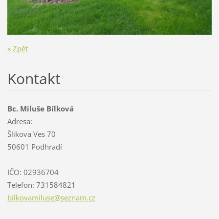
« Zpět
Kontakt
Bc. Miluše Bílková
Adresa:
Šlikova Ves 70
50601 Podhradí
IČO: 02936704
Telefon: 731584821
bilkovam
iluse@se
znam.cz