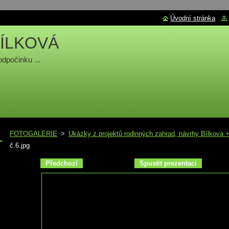
Úvodní stránka
ÍLKOVÁ
odpočinku ...
FOTOGALERIE
>
Ukázky z projektů rodinných zahrad, návrhy Bílková +
č.6.jpg
Předchozí
Spustit prezentaci