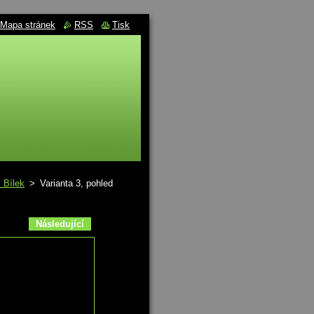
Mapa stránek
RSS
Tisk
 Bílek
>
Varianta 3, pohled
Následující