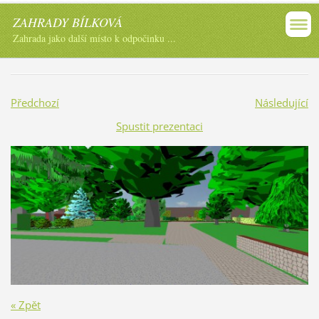
ZAHRADY BÍLKOVÁ
Zahrada jako další místo k odpočinku ...
Předchozí
Následující
Spustit prezentaci
« Zpět