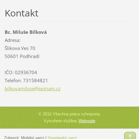
Kontakt
Bc. Miluše Bílková
Adresa:
Šlikova Ves 70
50601 Podhradí
IČO: 02936704
Telefon: 731584821
bilkovam
iluse@se
znam.cz
© 2016 Všechna práva vyhrazena.
Vytvořeno službou
Webnode
Zobrazit:
Mobilní verzi
|
Standardní verzi