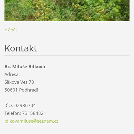
« Zpět
Kontakt
Bc. Miluše Bílková
Adresa:
Šlikova Ves 70
50601 Podhradí
IČO: 02936704
Telefon: 731584821
bilkovam
iluse@se
znam.cz