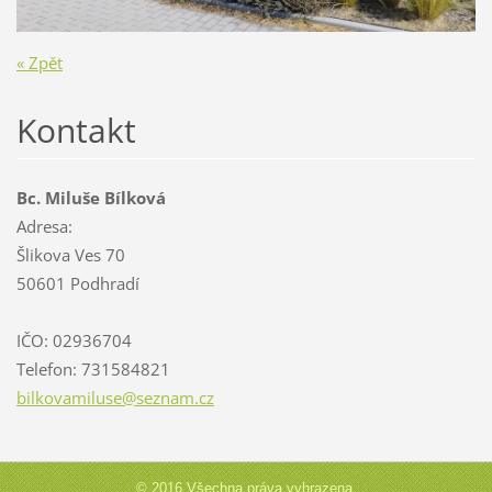
« Zpět
Kontakt
Bc. Miluše Bílková
Adresa:
Šlikova Ves 70
50601 Podhradí
IČO: 02936704
Telefon: 731584821
bilkovam
iluse@se
znam.cz
© 2016 Všechna práva vyhrazena.