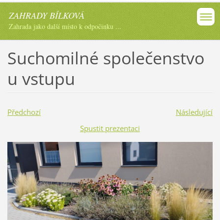
ZAHRADY BÍLKOVÁ
Zahrada jako další místo k odpočinku ...
Suchomilné společenstvo
u vstupu
Předchozí
Následující
Spustit prezentaci