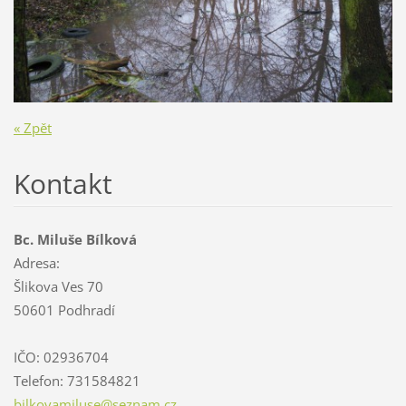
« Zpět
Kontakt
Bc. Miluše Bílková
Adresa:
Šlikova Ves 70
50601 Podhradí
IČO: 02936704
Telefon: 731584821
bilkovam
iluse@se
znam.cz