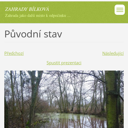
ZAHRADY BÍLKOVÁ
Zahrada jako další místo k odpočinku ...
Původní stav
Předchozí
Následující
Spustit prezentaci