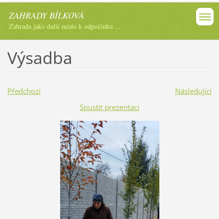
ZAHRADY BÍLKOVÁ
Zahrada jako další místo k odpočinku ...
Výsadba
Předchozí
Následující
Spustit prezentaci