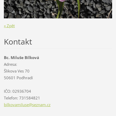
« Zpět
Kontakt
Bc. Miluše Bílková
Adresa:
Šlikova Ves 70
50601 Podhradí
IČO: 02936704
Telefon: 731584821
bilkovam
iluse@se
znam.cz