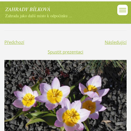
ZAHRADY BÍLKOVÁ
Zahrada jako další místo k odpočinku ...
Předchozí
Následující
Spustit prezentaci