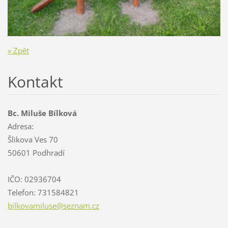
« Zpět
Kontakt
Bc. Miluše Bílková
Adresa:
Šlikova Ves 70
50601 Podhradí
IČO: 02936704
Telefon: 731584821
bilkovam
iluse@se
znam.cz