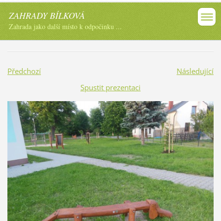
ZAHRADY BÍLKOVÁ
Zahrada jako další místo k odpočinku ...
Předchozí
Následující
Spustit prezentaci