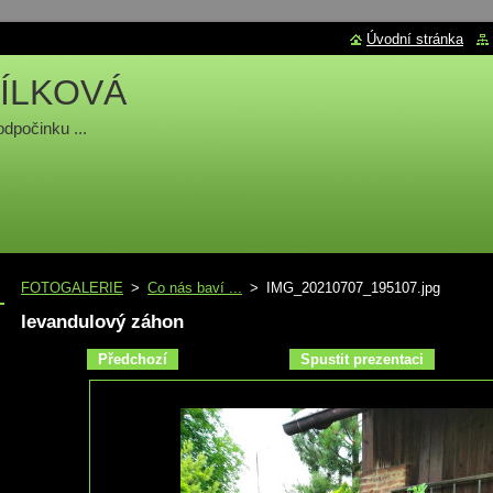
Úvodní stránka
ÍLKOVÁ
odpočinku ...
FOTOGALERIE
>
Co nás baví ...
>
IMG_20210707_195107.jpg
levandulový záhon
Předchozí
Spustit prezentaci