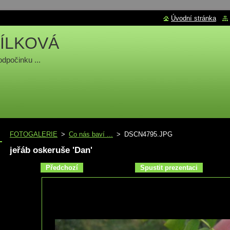
Úvodní stránka
ÍLKOVÁ
odpočinku ...
FOTOGALERIE
>
Co nás baví ...
>
DSCN4795.JPG
jeřáb oskeruše 'Dan'
Předchozí
Spustit prezentaci