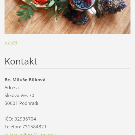
« Zpět
Kontakt
Bc. Miluše Bílková
Adresa:
Šlikova Ves 70
50601 Podhradí
IČO: 02936704
Telefon: 731584821
bilkovam
iluse@se
znam.cz