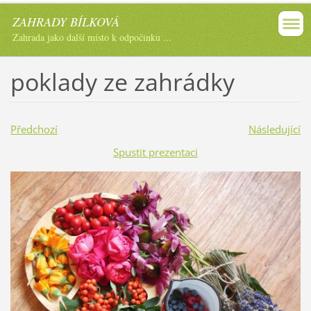
ZAHRADY BÍLKOVÁ
Zahrada jako další místo k odpočinku ...
poklady ze zahrádky
Předchozí
Následující
Spustit prezentaci