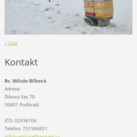
« Zpět
Kontakt
Bc. Miluše Bílková
Adresa:
Šlikova Ves 70
50601 Podhradí
IČO: 02936704
Telefon: 731584821
bilkovam
iluse@se
znam.cz