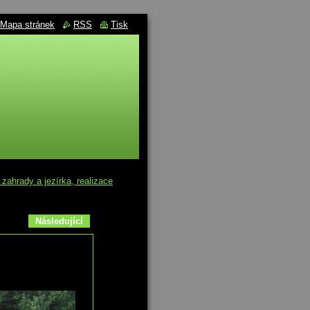
Mapa stránek
RSS
Tisk
ahrady a jezírka, realizace
Následující