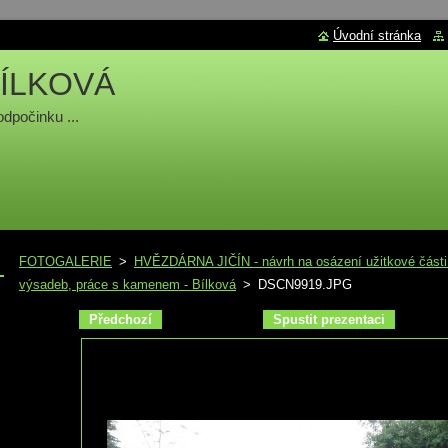
Úvodní stránka
ÍLKOVÁ
odpočinku ...
FOTOGALERIE
>
HVĚZDÁRNA JIČÍN - návrh na osázení užitkové části z
výsadeb, práce s kamenem - Bílková
>
DSCN9919.JPG
Předchozí
Spustit prezentaci