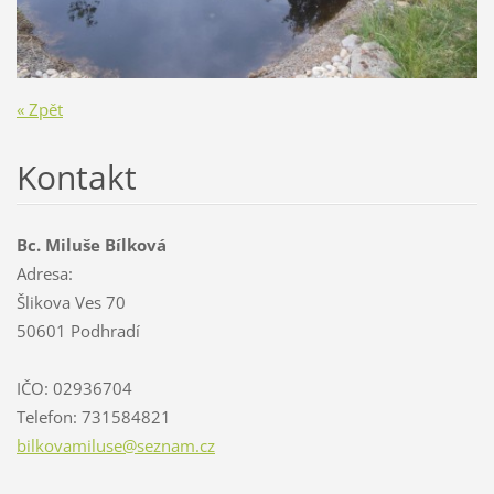
« Zpět
Kontakt
Bc. Miluše Bílková
Adresa:
Šlikova Ves 70
50601 Podhradí
IČO: 02936704
Telefon: 731584821
bilkovam
iluse@se
znam.cz